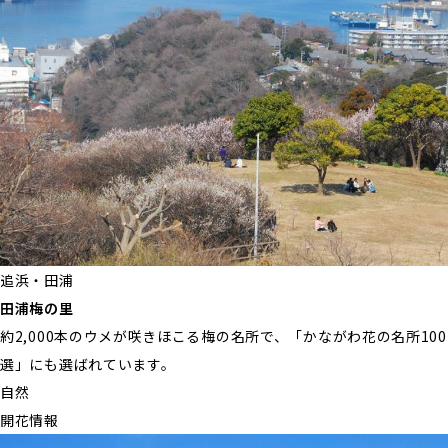
追浜・田浦
田浦梅の里
約2,000本のウメが咲きほこる梅の名所で、「かながわ花の名所100
選」にも選ばれています。
自然
開花情報