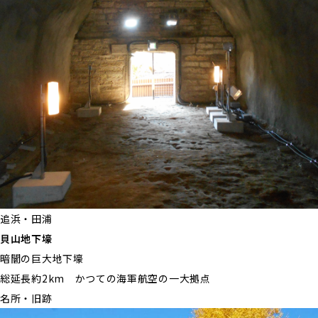
追浜・田浦
貝山地下壕
暗闇の巨大地下壕
総延長約2km かつての海軍航空の一大拠点
名所・旧跡