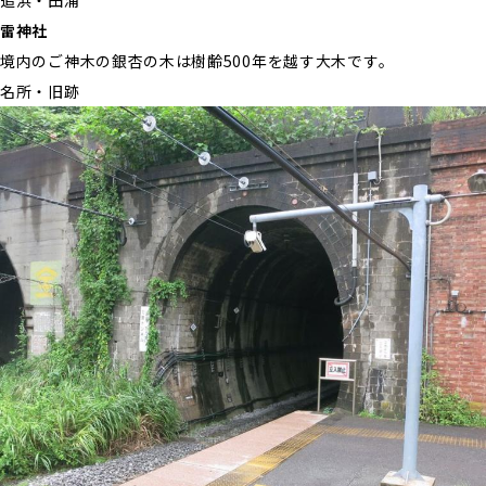
追浜・田浦
雷神社
境内のご神木の銀杏の木は樹齢500年を越す大木です。
名所・旧跡