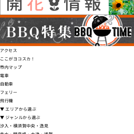
アクセス
ここがヨコスカ！
市内マップ
電車
自動車
フェリー
飛行機
▼ エリアから選ぶ
▼ ジャンルから選ぶ
汐入・横須賀中央・逸見