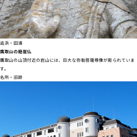
追浜・田浦
鷹取山の磨崖仏
鷹取山の山頂付近の岩山には、巨大な弥勒菩薩尊像が彫られていま
す。
名所・旧跡