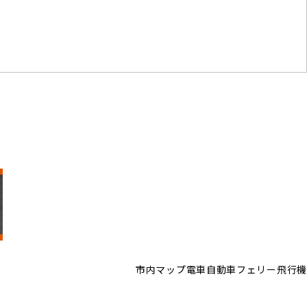
市内マップ
電車
自動車
フェリー
飛行機