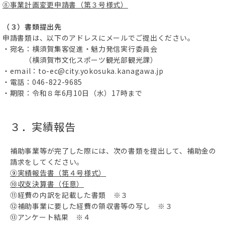
⑧事業計画変更申請書（第３号様式）
（３）書類提出先
申請書類は、以下のアドレスにメールでご提出ください。
・宛名：横須賀集客促進・魅力発信実行委員会
（横須賀市文化スポーツ観光部観光課）
・email：to-ec@city.yokosuka.kanagawa.jp
・電話：046-822-9685
・期限：令和８年6月10日（水）17時まで
３．実績報告
補助事業等が完了した際には、次の書類を提出して、補助金の
請求をしてください。
⑨実績報告書（第４号様式）
⑩収支決算書（任意）
⑪経費の内訳を記載した書類 ※３
⑫補助事業に要した経費の領収書等の写し ※３
⑬アンケート結果 ※４