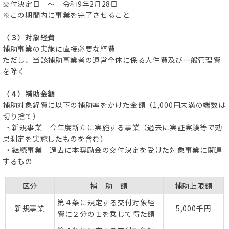
交付決定日 ～ 令和9年2月28日
※この期間内に事業を完了させること
（３）対象経費
補助事業の実施に直接必要な経費
ただし、当該補助事業者の運営全体に係る人件費及び一般管理費
を除く
（４）補助金額
補助対象経費に以下の補助率をかけた金額（1,000円未満の端数は
切り捨て）
・新規事業 今年度新たに実施する事業（過去に実証実験等で効
果測定を実施したものを含む）
・継続事業 過去に本奨励金の交付決定を受けた対象事業に関連
するもの
区分
補 助 額
補助上限額
第４条に規定する交付対象経
新規事業
5,000千円
費に２分の１を乗じて得た額