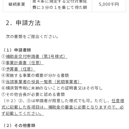
第４条に規定する交付対象経
継続事業
5,000千円
費に３分の１を乗じて得た額
2．申請方法
次の書類をご提出ください。
（１）申請書類
①
補助金交付申請書（第1号様式）
②
事業計画書（任意）
③
予算書（任意）
④実施する事業の概要が分かる書類
⑤
当該事業者の役員一覧表（民間事業者）
⑥横須賀市税に未納のないことの証明書又はその写し
⑦その他会長が必要と認める書類
（※２）②、③は申請者が用意した様式でも可。ただし、
任意様
式に記載した各項目は、補助金の審査に必要となりますので、必
ず記載してください。
（２）その他書類