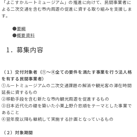
「よこすかルートミュージアム」の推進に向けて、民間事業者に
よる二次交通を含む市内周遊の促進に資する取り組みを支援しま
す。
●
要綱
●
概要資料
1．募集内容
（１）交付対象者（①～④全ての要件を満たす事業を行う法人格
を有する民間事業者）
①ルートミュージアムの二次交通課題の解消や観光客の滞在時間
延長に資するもの
②移動手段を含む新たな市内観光周遊を促進するもの
③日本近代化の礎を築いた小栗上野介忠順をテーマとした事業で
あること
④翌年度以降も継続して実施する計画となっているもの
（２）対象期間