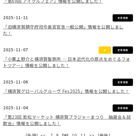
「第69回 アイクルフェア」情報を公開しました！
2025-11-11
更新情報
「旧横須賀鎮守府司令長官官舎一般公開」情報を公開しまし
た！
2025-11-07
★
更新情報
「小栗上野介と横須賀製鉄所 ― 日本近代化の原点をめぐるフォ
トツアー」情報を公開しました！
2025-11-06
更新情報
「横須賀グローバルグルーヴ Fes2025」情報を公開しました！
2025-11-04
更新情報
「第23回 若松マーケット 横須賀ブラジャーまつり 抽選会＆試
飲会」情報を公開しました！
[先頭]
<<
7
8
[9]
10
11
>>
[最後]