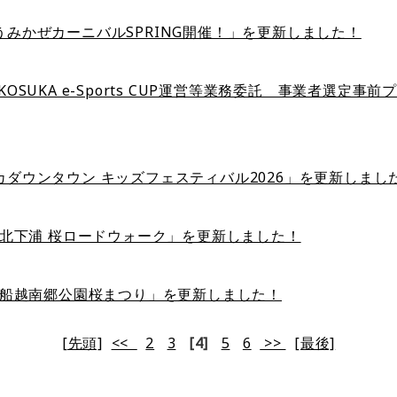
うみかぜカーニバルSPRING開催！」を更新しました！
KOSUKA e-Sports CUP運営等業務委託 事業者選
カダウンタウン キッズフェスティバル2026」を更新しまし
回 北下浦 桜ロードウォーク」を更新しました！
回 船越南郷公園桜まつり」を更新しました！
[先頭]
<<
2
3
[4]
5
6
>>
[最後]