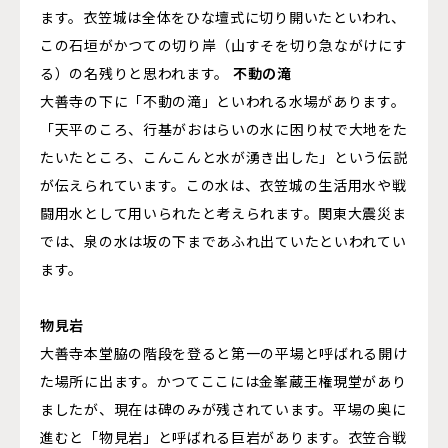
ます。衣笠城は全体をひな壇式に切り開いたといわれ、
この石垣がかつての切り岸（山すそを切り急ながけにす
る）の名残りと思われます。
不動の滝
大善寺の下に「不動の滝」といわれる水場があります。
「天平のころ、行基がおはらいの水に困り杖で大地をた
たいたところ、こんこんと水が湧き出した」という伝説
が伝えられています。この水は、衣笠城の生活用水や戦
闘用水として用いられたと考えられます。関東大震災ま
では、泉の水は坂の下まであふれ出ていたといわれてい
ます。
物見岩
大善寺本堂脇の階段を登ると第一の平場と呼ばれる開け
た場所に出ます。かつてここには金峯蔵王権現堂があり
ましたが、現在は碑のみが残されています。平場の奥に
進むと「物見岩」と呼ばれる巨岩があります。衣笠合戦