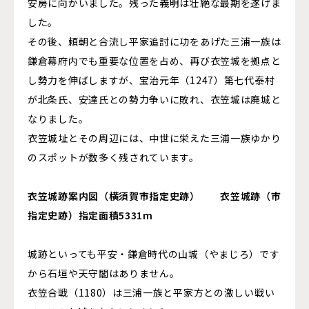
安房に向かいました。残った義明は壮絶な最期を遂げま
した。
その後、頼朝と合流し平家追討に功をあげた三浦一族は
鎌倉幕府内でも重要な位置を占め、再び衣笠城を拠点と
し勢力を伸ばしますが、宝治元年（1247）第七代泰村
が北条氏、安達氏との勢力争いに敗れ、衣笠城は廃城と
なりました。
衣笠城址とその周辺には、中世に栄えた三浦一族ゆかり
のスポットが数多く残されています。
衣笠城跡案内図（横須賀市指定史跡） 衣笠城跡（市
指定史跡）指定面積5331m
城跡といっても平安・鎌倉時代の山城（やまじろ）です
から石垣や天守閣はありません。
衣笠合戦（1180）は三浦一族と平家方との激しい戦い