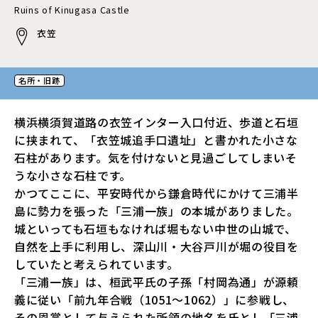
Ruins of Kinugasa Castle
衣笠
名所・旧跡
横浜横須賀道路の衣笠インター入口付近、歩道と石垣
に挟まれて、「衣笠城追手口遺址」と書かれた小さな
石柱があります。気を付けないと見過ごしてしまいそ
うな小さな石柱です。
かつてここに、平安時代から鎌倉時代にかけて三浦半
島に勢力を張った「三浦一族」の本城がありました。
城といっても石垣もなければ堀もない中世の山城で、
自然を上手に利用し、深山川・大谷戸川が堀の役目を
していたと考えられています。
「三浦一族」は、桓武平氏の子孫「村岡為通」が源頼
義に従い「前九年合戦（1051～1062）」に参戦し、
その恩賞として与えられた所領の地名を氏とし「三浦