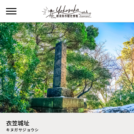
衣笠城址
キヌガサジョウシ