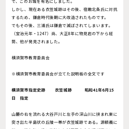
で、このお城を有名にしました。
しかし、現在ある衣笠城跡はその後、宿敵北条氏に対抗
するため、鎌倉時代後期に大改造されたものです。
でもその後、三浦氏は鎌倉で滅ぼされてしまいます。
（宝治元年・1247）尚、大正8年に物見岩の下から経
筒、他が発見されました。
横須賀市教育委員会
※横須賀市教育委員会が立てた説明板の全文です
横須賀市指定史跡 衣笠城跡 昭和41年6月15
日 指定
山麓の右を流れる大谷戸川と左手の深山川に挟まれ東に
突き出た半島状の丘陵一帯が衣笠城跡である。源頼義に