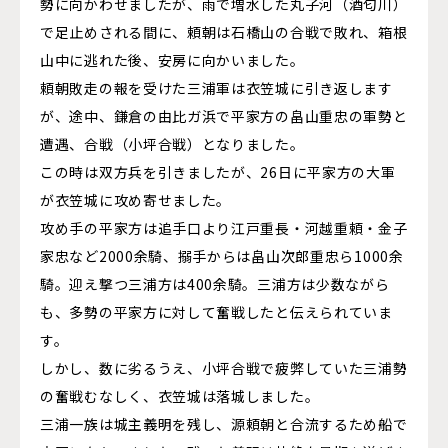
勢に向かわせましたが、雨で増水した丸子河（酒匂川）
で足止めされる間に、頼朝は石橋山の合戦で敗れ、箱根
山中に逃れた後、安房に向かいました。
頼朝敗走の報を受けた三浦軍は衣笠城に引き返します
が、途中、鎌倉の由比ガ浜で平家方の畠山重忠の軍勢と
遭遇、合戦（小坪合戦）となりました。
この時は双方兵を引きましたが、26日に平家方の大軍
が衣笠城に攻め寄せました。
攻め手の平家方は追手口より江戸重長・河越重頼・金子
家忠など2000余騎、搦手からは畠山次郎重忠ら1000余
騎。迎え撃つ三浦方は400余騎。三浦方は少数ながら
も、多勢の平家方に対して奮戦したと伝えられていま
す。
しかし、数に劣るうえ、小坪合戦で疲弊していた三浦勢
の奮戦むなしく、衣笠城は落城しました。
三浦一族は城主義明を残し、源頼朝と合流するため船で