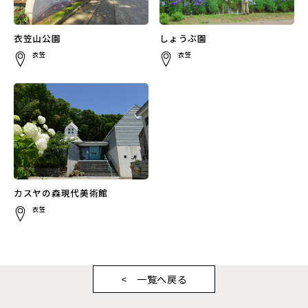
衣笠山公園
しょうぶ園
衣笠
衣笠
カスヤの森現代美術館
衣笠
一覧へ戻る