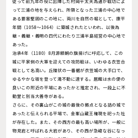
従って前九年の役に出陣した村岡平太夫為通が戦功によ
って三浦の地を与えられ、所領となった三浦の中心地で
ある要害堅固のこの地に、両川を自然の堀として、康平
年間（1058～1064）に築城されたといわれ、以後為
継・義継・義明の四代にわたり三浦半島経営の中心地で
あった。
治承4年（1180）8月源頼朝の旗揚げに呼応して、この
城に平家側の大軍を迎えての攻防戦は、いわゆる衣笠合
戦として名高い。丘陵状の一番裾が衣笠城の大手口で、
ゆるやかな坂を登って滝不動に達する。居館は水の便の
良いこの附近の平場にあったかと推定され、一段上に不
動堂と別当大善寺がある。
さらに、その裏山がこの城の最後の拠点となる詰の城で
あったと伝えられる平場で、金峯山蔵王権現を祀った社
が存在した。また、その西方の最も高い場所が、一般に
物見岩と呼ばれる大岩があり、その西が急峻な谷になっ