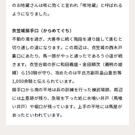
のお地蔵さんは咳に効くと言われ「咳地蔵」と呼ばれる
ようになりました。
衣笠城搦手口（からめてぐち）
不動の滝を過ぎ、大善寺に続く階段を通り越して進むと
切り通しの道になります。この周辺は、衣笠城の西木戸
裏口にあたり、馬一頭がやっと通ったであろう小道が続
きます。衣笠合戦の折に和田義盛・金田頼次（義明の娘
婿）ら150騎が守り、攻めたのは平氏方副将畠山重忠等
1,000余騎と伝えられています。
搦手口から南の平地は兵の訓練を行った練武場跡、周辺
には土塁跡が残り、急坂を下った処に水喰い井戸（馬喰
い井戸）や堀口が残っています。上手の平地には馬屋が
あったといわれています。