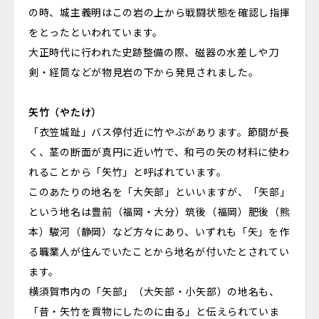
の時、城主義明はこの岩の上から戦闘状態を確認し指揮
をとったといわれています。
大正時代に行われた史跡整備の際、磁器の水差しや刀
剣・経筒などが物見岩の下から発見されました。
矢竹（やたけ）
「衣笠城趾」バス停付近に竹やぶがあります。節間が長
く、茎の断面が真円に近い竹で、和弓の矢の材料に使わ
れることから「矢竹」と呼ばれています。
このあたりの地名を「大矢部」といいますが、「矢部」
という地名は豊前（福岡・大分）筑後（福岡）肥後（熊
本）駿河（静岡）など方々にあり、いずれも「矢」を作
る職業人が住んでいたことから地名が付いたとされてい
ます。
横須賀市内の「矢部」（大矢部・小矢部）の地名も、
「昔・矢竹を貢物にしたのに由る」と伝えられていま