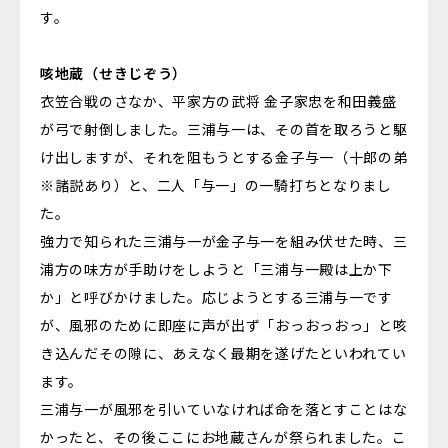
す。
咳地蔵（せきじぞう）
衣笠合戦のさなか、平家方の武将 金子家忠を和田義盛
が弓で射倒しました。三浦与一は、その首を取ろうと駆
け出しますが、それを阻もうとする金子与一（十郎の弟
※諸説あり）と、二人「与一」の一騎打ちとなりまし
た。
強力で知られた三浦与一が金子与一を組み伏せた時、三
浦方の味方が手助けをしようと「三浦与一殿は上か下
か」と呼びかけました。応じようとする三浦与一です
が、風邪のために即座に声が出ず「おっおっおっ」と咳
き込んだその隙に、あえなく最期を遂げたといわれてい
ます。
三浦与一が風邪を引いていなければ命を落とすことはな
かったと、その後ここにお地蔵さんが祭られました。こ