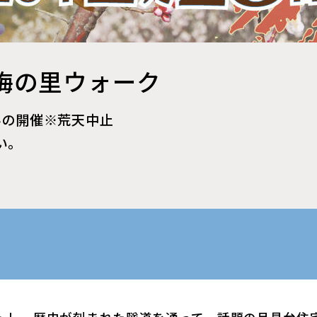
梅の里ウォーク
みの開催※荒天中止
い。