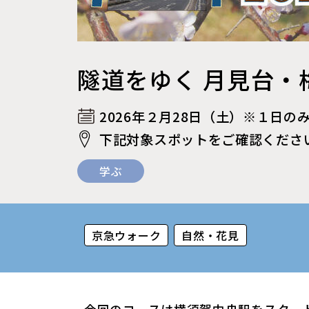
隧道をゆく 月見台・
2026年２月28日（土）※１日の
下記対象スポットをご確認くださ
学ぶ
京急ウォーク
自然・花見