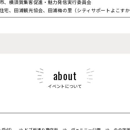
市、横須賀集客促進・魅力発信実行委員会
住宅、田浦観光協会、田浦梅の里（シティサポートよこすか
about
イベントについて
ト受付） ⇒ ドブ板通り商店街 ⇒ ヴェルニー公園 ⇒ のの字