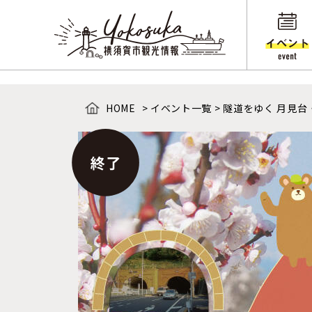
HOME
>
イベント一覧
>
隧道をゆく 月見台