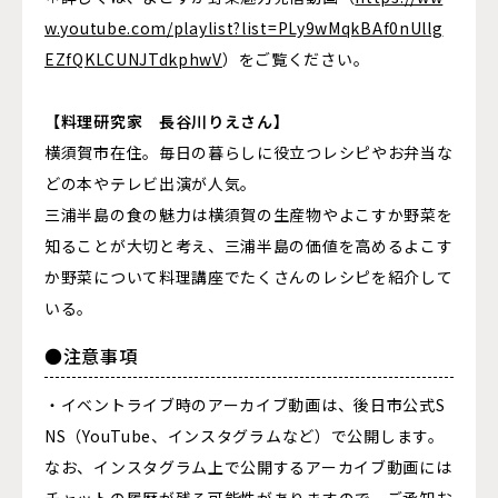
w.youtube.com/playlist?list=PLy9wMqkBAf0nUllg
EZfQKLCUNJTdkphwV
）をご覧ください。
【料理研究家 長谷川りえさん】
横須賀市在住。毎日の暮らしに役立つレシピやお弁当な
どの本やテレビ出演が人気。
三浦半島の食の魅力は横須賀の生産物やよこすか野菜を
知ることが大切と考え、三浦半島の価値を高めるよこす
か野菜について料理講座でたくさんのレシピを紹介して
いる。
●注意事項
・イベントライブ時のアーカイブ動画は、後日市公式S
NS（YouTube、インスタグラムなど）で公開します。
なお、インスタグラム上で公開するアーカイブ動画には
チャットの履歴が残る可能性がありますので、ご承知お