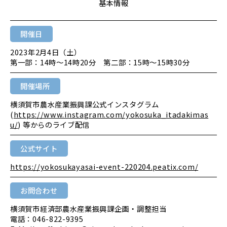
基本情報
開催日
2023年2月4日（土）
第一部：14時～14時20分 第二部：15時～15時30分
開催場所
横須賀市農水産業振興課公式インスタグラム
(
https://www.instagram.com/yokosuka_itadakimas
u/
) 等からのライブ配信
公式サイト
https://yokosukayasai-event-220204.peatix.com/
お問合わせ
横須賀市経済部農水産業振興課企画・調整担当
電話：046-822-9395