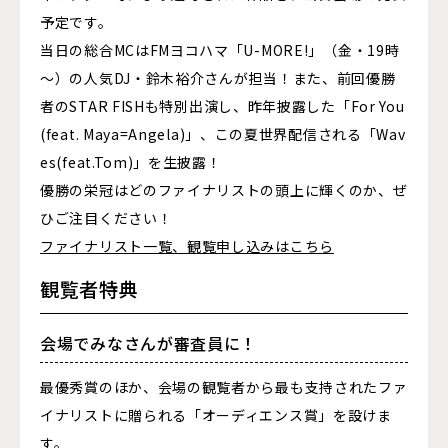
予定です。
当日の総合MCはFMヨコハマ「U-MORE!」（金・19時
～）の人気DJ・鈴木裕介さんが担当！また、前回優勝
者のSTAR
FISH
も特別出演し、昨年披露した「For You
(feat. Maya=Angela)」、この夏世界配信される「Wav
es(feat.Tom)」を生披露！
優勝の栄冠はどのファイナリストの頭上に輝くのか、ぜ
ひご注目ください！
ファイナリスト一覧、観覧申し込みはこちら
観覧者特典
会場でみなさんが審査員に！
最優秀賞のほか、会場の観覧者から最も支持されたファ
イナリストに贈られる「オーディエンス賞」を設けま
す。