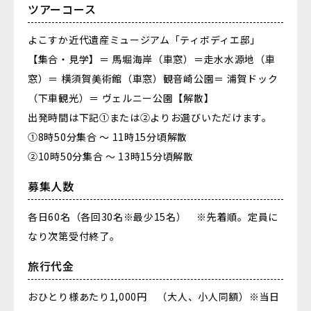
ツアーコース
よこすか近代遺産ミュージアム「ティボディエ邸」
【集合・見学】＝ 馬堀海岸（車窓）＝走水水源地（車
窓）＝ 横須賀美術館（車窓）観音崎公園＝ 浦賀ドック
（下車観光）＝ ヴェルニー公園【解散】
出発時間は下記①または②よりお選びいただけます。
①8時50分集合 ～ 11時15分頃解散
②10時50分集合 ～ 13時15分頃解散
募集人数
各日60名（各回30名※最少15名） ※先着順。定員に
なり次第受付終了。
旅行代金
おひとり様あたり1,000円 （大人、小人同額）※当日