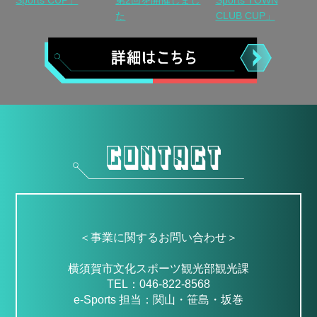
Sports CUP」
第2回を開催しまし
Sports TOWN
た
CLUB CUP」
＜事業に関するお問い合わせ＞
横須賀市文化スポーツ観光部観光課
TEL：046-822-8568
e-Sports 担当：関山・笹島・坂巻