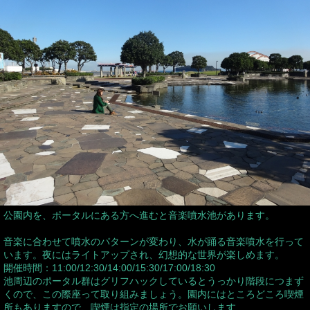
公園内を、ポータルにある方へ進むと音楽噴水池があります。
音楽に合わせて噴水のパターンが変わり、水が踊る音楽噴水を行って
います。夜にはライトアップされ、幻想的な世界が楽しめます。
開催時間：11:00/12:30/14:00/15:30/17:00/18:30
池周辺のポータル群はグリフハックしているとうっかり階段につまず
くので、この際座って取り組みましょう。園内にはところどころ喫煙
所もありますので、喫煙は指定の場所でお願いします