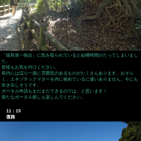
「猿島第一砲台」に気を取られていると結構時間がたってしまいまし
た。
皆様もお気を付けください。
島内には辺り一面に雰囲気のあるものがたくさんあります。おそら
く、エキゾチックマターを内に秘めているに違いありません。今にも
吹き出しそうです。
ポータル申請もまだまだできるのでは、と思います！
新たなポータル探しも楽しんでください。
11：15
復路