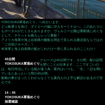
YOKOSUKA軍港めぐり」へ向かいます。
どぶ板通りを抜け、ダイエーの脇に汐入ターミナルへ。このあたりに
もポータルがたくさんありますが、ヴェルニー公園は乗船後にめぐる
として、チケットを購入しレッツ乗船！
アメリカ海軍や海上自衛隊の艦船を間近で見られる横須賀ならではの
「ご当地クルーズ」！
米海軍と海上自衛隊の船がこれだけ一挙に見られるのここだけ！
45分間
クルーズは45分間です。その間、船の説明
YOKOSUKA軍港めぐり
を聞くことが出来ます。ここですごいの
は、毎日停泊している船が違う為、案内はいつも、「生」！話を聞い
ているとあっという間の45分間。
船舶の事がまったくわからなくても案内人の上手な解説があるので安
心です。
14：45
YOKOSUKA軍港めぐり
抽選確認