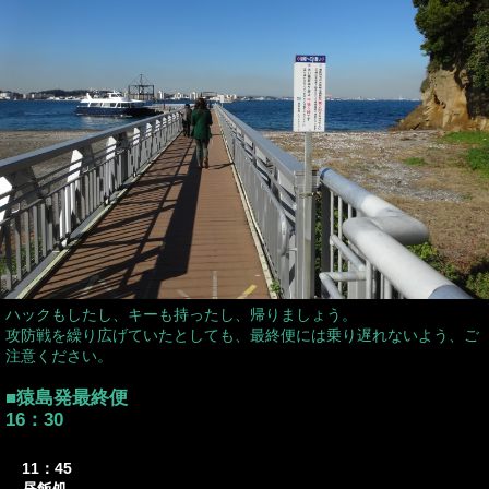
ハックもしたし、キーも持ったし、帰りましょう。
攻防戦を繰り広げていたとしても、最終便には乗り遅れないよう、ご
注意ください。
■猿島発最終便
16：30
11：45
昼飯処