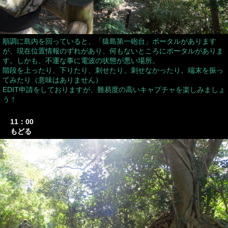
順調に島内を回っていると、「猿島第一砲台」ポータルがあります
が、現在位置情報のずれがあり、何もないところにポータルがありま
す。しかも、不運な事に電波の状態が悪い場所。
階段を上ったり、下りたり、刺せたり、刺せなかったり。端末を振っ
てみたり（意味はありません）
EDIT申請をしておりますが、難易度の高いキャプチャを楽しみましょ
う！
11：00
もどる