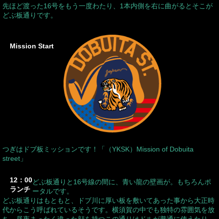
先ほど渡った16号をもう一度わたり、1本内側を右に曲がるとそこが
どぶ板通りです。
Mission Start
つぎはドブ板ミッションです！「（YKSK）Mission of Dobuita
street」
12：00
どぶ板通りと16号線の間に、青い龍の壁画が。もちろんポ
ランチ
ータルです。
どぶ板通りはもともと、ドブ川に厚い板を敷いてあった事から大正時
代からこう呼ばれているそうです。横須賀の中でも独特の雰囲気を放
ち、昼夜まったく違った顔を持つこの通りはドルが普通に使えたり、