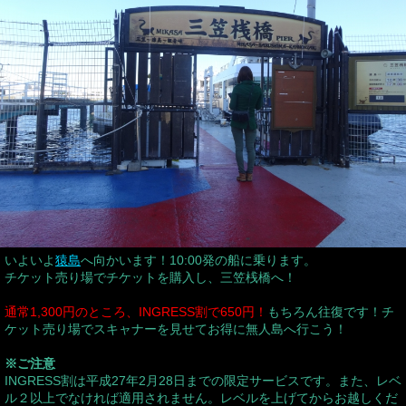
いよいよ
猿島
へ向かいます！10:00発の船に乗ります。
チケット売り場でチケットを購入し、三笠桟橋へ！
通常1,300円のところ、INGRESS割で650円！
もちろん往復です！チ
ケット売り場でスキャナーを見せてお得に無人島へ行こう！
※ご注意
INGRESS割は平成27年2月28日までの限定サービスです。また、レベ
ル２以上でなければ適用されません。レベルを上げてからお越しくだ