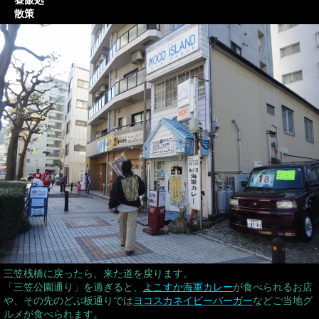
散策
三笠桟橋に戻ったら、来た道を戻ります。
「三笠公園通り」を過ぎると、
よこすか海軍カレー
が食べられるお店
や、その先のどぶ板通りでは
ヨコスカネイビーバーガー
などご当地グ
ルメが食べられます。