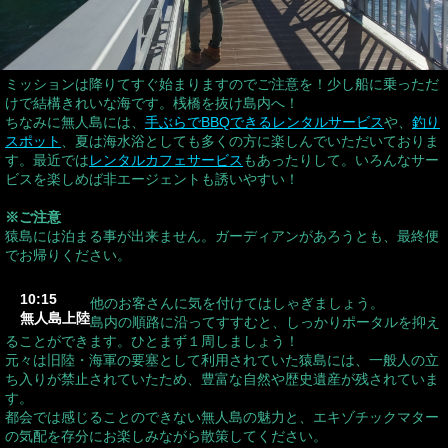
ミッションは降りてすぐ始まりますのでご注意を！少し船に乗っただ
けで結構きれいな海です。桟橋を抜け島内へ！
ちなみに無人島には、
手ぶらでBBQできるレンタルサービス
や、
釣り
スポット
、夏は海水浴としても多くの方に楽しんでいただいておりま
す。最近では
レンタルカフェサービス
もあったりして。いろんなサー
ビスを楽しめば非エージェントも誘いやすい！
※ご注意
猿島には泊まる事が出来ません。ガーディアンがあろうとも、最終便
でお帰りください。
10:15
他のお客さんに気を付けてはしゃぎましょう。
無人島上陸
島内の順路に沿ってすすむと、しっかりポータルを抑え
ることができます。ひとまず１周しましょう！
元々は旧陸・海軍の要塞として利用されていた猿島には、一般人の立
ち入りが禁止されていたため、豊富な自然や歴史遺産が残されていま
す。
都会では感じることのできない無人島の魅力と、エキゾチックマター
の気配を存分にお楽しみながら散策してください。