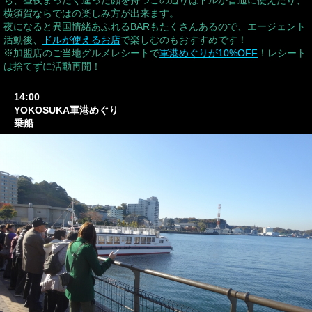
横須賀ならではの楽しみ方が出来ます。
夜になると異国情緒あふれるBARもたくさんあるので、エージェント
活動後、
ドルが使えるお店
で楽しむのもおすすめです！
※加盟店のご当地グルメレシートで
軍港めぐりが10%OFF
！レシート
は捨てずに活動再開！
14:00
YOKOSUKA軍港めぐり
乗船