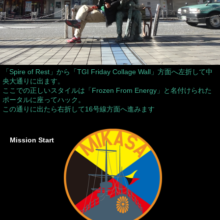
「Spire of Rest」から「TGI Friday Collage Wall」方面へ左折して中
央大通りに出ます。
ここでの正しいスタイルは「Frozen From Energy」と名付けられた
ポータルに座ってハック。
この通りに出たら右折して16号線方面へ進みます
Mission Start