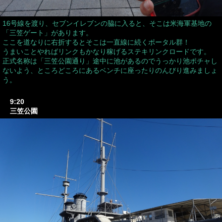
16号線を渡り、セブンイレブンの脇に入ると、そこは米海軍基地の
「三笠ゲート」があります。
ここを道なりに右折するとそこは一直線に続くポータル群！
うまいことやればリンクもかなり稼げるステキリンクロードです。
正式名称は「三笠公園通り」途中に池があるのでうっかり池ポチャし
ないよう、ところどころにあるベンチに座ったりのんびり進みましょ
う。
9:20
三笠公園