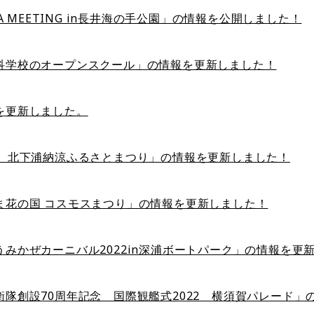
JOA MEETING in長井海の手公園」の情報を公開しました！
科学校のオープンスクール」の情報を更新しました！
を更新しました。
回 北下浦納涼ふるさとまつり」の情報を更新しました！
ま花の国 コスモスまつり」の情報を更新しました！
うみかぜカーニバル2022in深浦ボートパーク」の情報を更
衛隊創設70周年記念 国際観艦式2022 横須賀パレード」