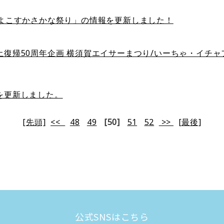
回よこすかさかな祭り」の情報を更新しました！
土復帰50周年企画 横須賀エイサーまつり/いーちゃ・イチ
を更新しました。
[先頭]
<<
48
49
[50]
51
52
>>
[最後]
公式SNSはこちら