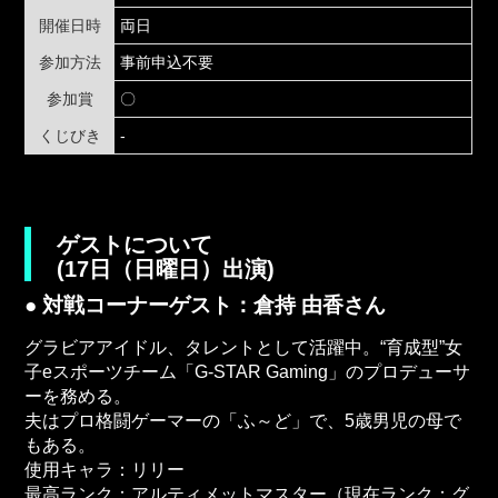
開催日時
両日
参加方法
事前申込不要
参加賞
〇
くじびき
-
ゲストについて
(17日（日曜日）出演)
● 対戦コーナーゲスト：倉持 由香さん
グラビアアイドル、タレントとして活躍中。“育成型”女
子eスポーツチーム「G-STAR Gaming」のプロデューサ
ーを務める。
夫はプロ格闘ゲーマーの「ふ～ど」で、5歳男児の母で
もある。
使用キャラ：リリー
最高ランク：アルティメットマスター（現在ランク：グ