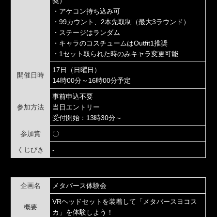
奨）
・アケコン持ち込み可
・99カウント、2本先取制（最大3ラウンド）
・ステージはランダム
・キャラのコスチュームはOutfit1推奨
・1セット取られた時のみキャラ変更可能
17日（日曜日）
開催日時
14時00分～16時00分予定
事前申込不要
参加方法
当日エントリー
受付開始：13時30分～
参加賞
〇
くじびき
-
企画名
メタバース体験会
VRヘッドセットを装着して「メタバースヨコス
概要
カ」を体験しよう！