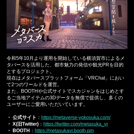
令和5年10月より運用を開始している横須賀市によるメ
タバースを活用した、都市魅力の発信や観光PRを目的
とするプロジェクト。
現在はメタバースプラットフォーム「VRChat」におい
て2つのワールドを運営。
また、BOOTHや公式サイトでスカジャンをはじめとす
るご当地アイテムの3Dデータを無償で提供し、多くの
ユーザーにご愛用いただいています。
・ 公式サイト
：
https://metaverse-yokosuka.com/
・ X(
旧Twitter)
：
https://twitter.com/metasuka_vr
・ BOOTH
：
https://metasukavr.booth.pm