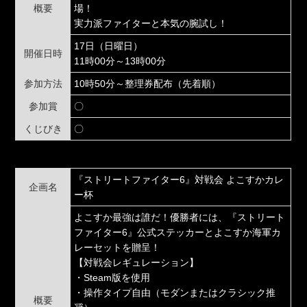
概要
場！
実力派ファイターと本気の腕試し！
17日（日曜日）
開催日時
11時00分～13時00分
参加方法
10時50分～整理券配布（先着順）
参加賞
〇
くじびき
〇
『ストリートファイター6』対戦会 よこすかカレ
企画名
ー杯
よこすか最強は誰だ！優勝者には、『ストリート
ファイター6』公式ステッカーとよこすか海軍カ
レーセットを贈呈！
【対戦会レギュレーション】
・Steam版を使用
・操作タイプ自由（モダンまたはクラシック推
概要