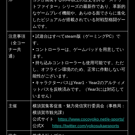
トファイター』シリーズの最新作であり、革新的
なゲームプレイ機能や、あらゆる面でさらに進化
したビジュアルが搭載されている対戦型格闘ゲー
ムです。
注意事項
• 試遊台はすべてsteam版（ゲーミングPC）で
（全コー
す。
ナー共
• コントローラーは、ゲームパッドを用意してい
通）
ます。
• 持ち込みコントローラーも使用可能です。ただ
し、オフライン環境のため、正常に作動しない可
能性がございます。
• キャラクターパスはYear1・Year2のアルティメ
ットパスを反映済みです。（Year3には対応して
いません）
主催
横須賀集客促進・魅力発信実行委員会（事務局：
横須賀市観光課）
公式サイト
https://www.cocoyoko.net/e-sports/
公式X
https://twitter.com/yokosukaesports